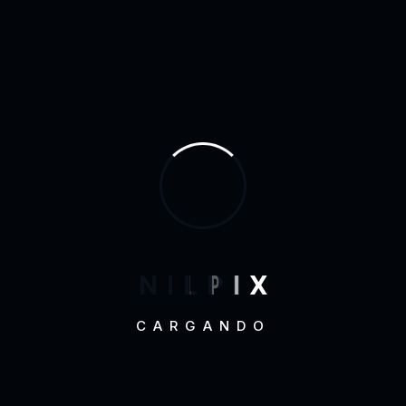
funcionaba hace...
Leer s
AMNNILPIX
1 OCTUBRE, 2024
Ventajas de tener una tienda online para
expandir tu negocio
N
I
L
P
I
X
Sed ut perspiciatis unde omnis iste natus error sit
CARGANDO
voluptatem accusantium doloremque laudantium,
totam aperiam, eaque ipsa quae ab illo inventore
veritatis et quasi beatae vitae dicta sunt explicabo.