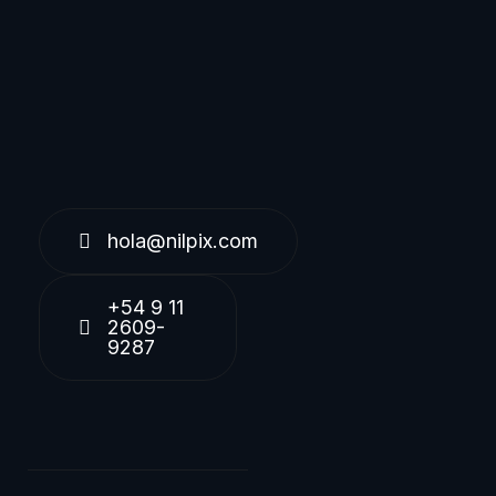
hola@nilpix.com
+54 9 11
2609-
9287