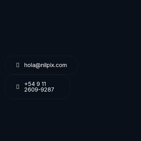
hola@nilpix.com
+54 9 11
2609-9287