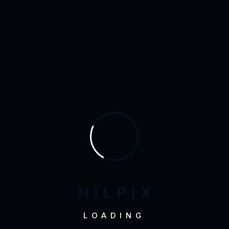
los cambios.
Contenido incrustado de
otros sitios web:
Los artículos de este sitio pueden incluir contenido incrustado (por
ejemplo, vídeos, imágenes, artículos, etc.). El contenido incrustado de
otras web se comporta exactamente de la misma manera que si el
visitante hubiera visitado la otra web.
Estas web pueden recopilar datos sobre ti, utilizar cookies, incrustar un
seguimiento adicional de terceros, y supervisar tu interacción con ese
contenido incrustado, incluido el seguimiento de tu interacción con el
contenido incrustado si tienes una cuenta y estás conectado a esa
web.
N
I
L
P
I
X
¿Con quién compartimos tus
LOADING
datos?