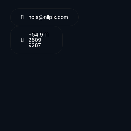
hola@nilpix.com
+54 9 11
2609-
9287