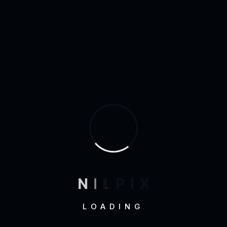
velocidad de carga, distribuyendo tu contenido en
diferentes ubicaciones.
Seguridad y copias de seguridad
La
seguridad
es un aspecto crucial que no debe
subestimarse. Asegúrate de que tu servidor web
ofrezca las siguientes características:
Certificados SSL
: Protegen la transferencia de
datos entre el servidor y los usuarios, mejorando
la confianza y el SEO.
Firewalls y DDoS Protection
:
N
I
L
P
I
X
Implementaciones de seguridad que protegen
contra ataques maliciosos.
LOADING