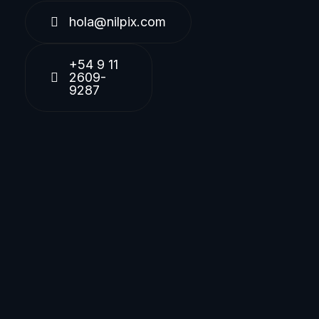
hola@nilpix.com
+54 9 11
2609-
9287