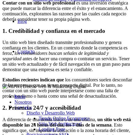
Contar con un sitio web profesional
es una inversión estratégica
que puede marcar la diferencia entre el éxito y el estancamiento. A
continuación, exploramos las razones por las cuales cada negocio
debería considerar tener su propia página web.
Blog
1. Credibilidad y confianza en el mercado
Un sitio web bien diseñado transmite profesionalismo y genera
confianza en los clientes. En un contexto donde la competencia es
Contacto
feroz,
los consumidores buscan señales de legitimidad y
seguridad
antes de hacer una compra o contratar un servicio. Tener
un sitio web actualizado y de fácil navegación es un gran paso para
demostrar que una empresa es seria y confiable.
Estudios recientes indican que
los consumidores suelen desconfiar
de las empresas que no tienen presencia digital. Por lo tanto, no
contar con un sitio web puede interpretarse como una falta de
profesionalismo o hasta como una señal de desactualización.
Inicio
Nosotros
2. Presencia 24/7 y accesibilidad
Servicios
Diseño y Desarrollo Web
Tienda Online Ecommerce
A diferencia de una tienda física o de una oficina,
un sitio web está
Sitio Web Institucional
disponible las 24 horas del día, los 7 días de la semana
. Esto
Landing Page
significa que, sin importar la ubicación o la zona horaria del cliente,
Posicionamiento SEO