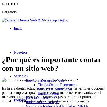
N
I
L
P
I
X
Cargando
Inicio
Nosotros
¿Por qué es importante contar
con un sitio web?
Servicios
Diseño y Desarrollo Web
Tienda Online Ecommerce
En la era digital actual,
tener presencia en internet
ya no es opcional
Sitio Web Institucional
para las empresas que buscan crecer y mantenerse relevantes en el
Landing Page
mercado. El sitio web es, en muchos casos, el primer punto de
Posicionamiento SEO
Portfolio
contacto que los potenciales clientes tienen con una marca.
Publicidad en Google
Gestión de Redes y Publicidad en META