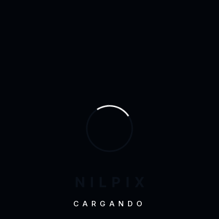
de los anuncios. Con Google Ads, se pueden definir
las palabras clave, ajustar el presupuesto diario,
seleccionar horarios y segmentar el público según
ubicación, edad o intereses.
El SEO, en cambio, es
menos inmediato y flexible
; cualquier cambio en la
estrategia de optimización puede tomar tiempo en
reflejarse en el ranking.
5. Estrategia de branding y autoridad
El SEO es fundamental para
construir la autoridad y
credibilidad de una marca en el largo plazo
. Cuando
un sitio aparece en los primeros lugares de los
resultados orgánicos, los usuarios suelen percibirlo
N
I
L
P
I
X
como más confiable. En cambio, el SEM es ideal para
estrategias de branding a corto plazo o para captar la
CARGANDO
atención en campañas específicas, pero no construye